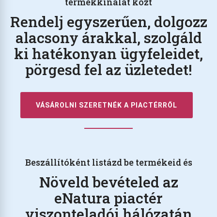
termékkínálat közt
Rendelj egyszerűen, dolgozz
alacsony árakkal, szolgáld
ki hatékonyan ügyfeleidet,
pörgesd fel az üzletedet!
VÁSÁROLNI SZERETNÉK A PIACTÉRRŐL
Beszállítóként listázd be termékeid és
Növeld bevételed az
eNatura piactér
viszonteladói hálózatán