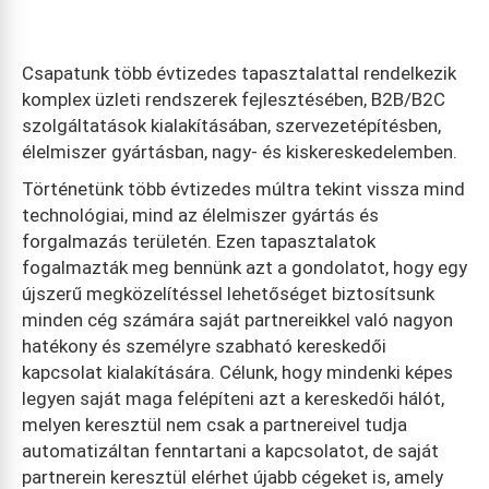
Csapatunk több évtizedes tapasztalattal rendelkezik
komplex üzleti rendszerek fejlesztésében, B2B/B2C
szolgáltatások kialakításában, szervezetépítésben,
élelmiszer gyártásban, nagy- és kiskereskedelemben.
Történetünk több évtizedes múltra tekint vissza mind
technológiai, mind az élelmiszer gyártás és
forgalmazás területén. Ezen tapasztalatok
fogalmazták meg bennünk azt a gondolatot, hogy egy
újszerű megközelítéssel lehetőséget biztosítsunk
minden cég számára saját partnereikkel való nagyon
hatékony és személyre szabható kereskedői
kapcsolat kialakítására. Célunk, hogy mindenki képes
legyen saját maga felépíteni azt a kereskedői hálót,
melyen keresztül nem csak a partnereivel tudja
automatizáltan fenntartani a kapcsolatot, de saját
partnerein keresztül elérhet újabb cégeket is, amely