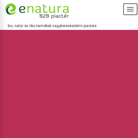
T
na
bio, natúr és öko termékek nagykereskedelmi piactere