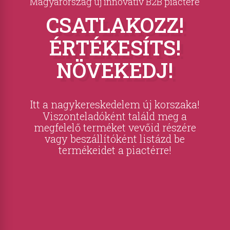
Magyarország új innovatív B2B piactere
CSATLAKOZZ!
ÉRTÉKESÍTS!
NÖVEKEDJ!
Itt a nagykereskedelem új korszaka!
Viszonteladóként találd meg a
megfelelő terméket vevőid részére
vagy beszállítóként listázd be
termékeidet a piactérre!