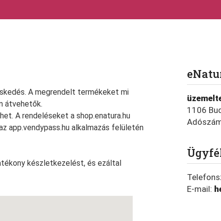
eNatur
eskedés. A megrendelt termékeket mi
üzemelte
n átvehetők.
1106 Bud
het. A rendeléseket a shop.enatura.hu
Adószá
az app.vendypass.hu alkalmazás felületén
Ügyfél
hatékony készletkezelést, és ezáltal
Telefon
E-mail:
h