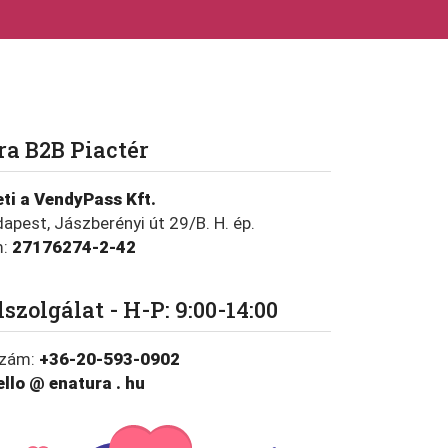
a B2B Piactér
ti a VendyPass Kft.
apest, Jászberényi út 29/B. H. ép.
m:
27176274-2-42
szolgálat - H-P: 9:00-14:00
szám:
+36-20-593-0902
ello @ enatura . hu