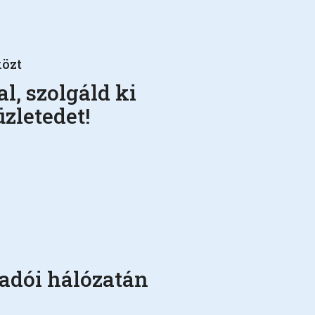
közt
l, szolgáld ki
zletedet!
ladói hálózatán