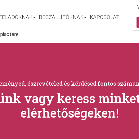
TELADÓKNAK
BESZÁLLÍTÓKNAK
KAPCSOLAT
 piactere
eményed, észrevételed és kérdésed fontos számu
künk vagy keress minket 
elérhetőségeken!