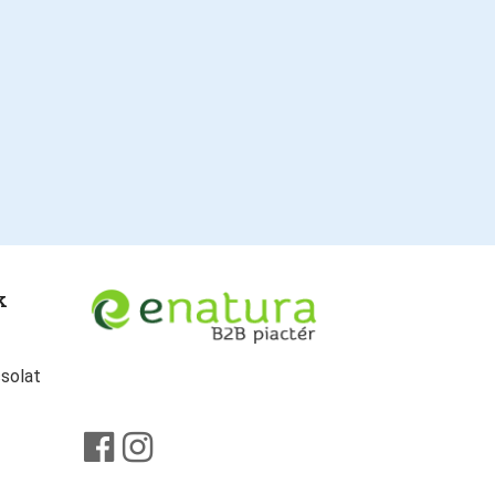
k
solat
facebook
instagram