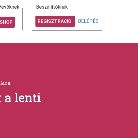
Vevőknek
Beszállítóknak
BELÉPÉS
REGISZTRÁCIÓ
SHOP
nkra
a lenti