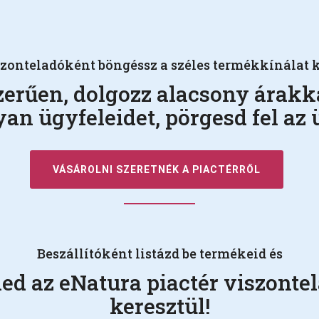
zonteladóként böngéssz a széles termékkínálat 
erűen, dolgozz alacsony árakka
an ügyfeleidet, pörgesd fel az ü
VÁSÁROLNI SZERETNÉK A PIACTÉRRŐL
Beszállítóként listázd be termékeid és
ed az eNatura piactér viszonte
keresztül!